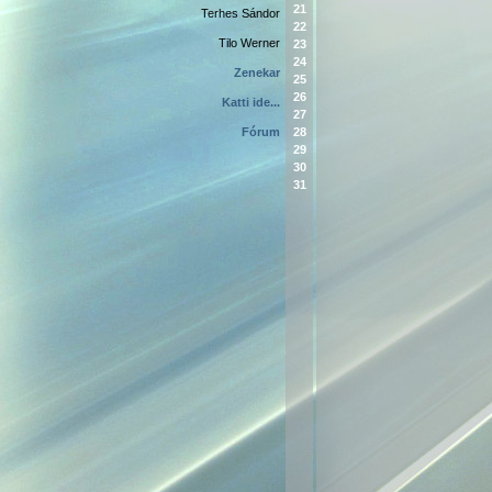
21
Terhes Sándor
22
Tilo Werner
23
24
Zenekar
25
26
Katti ide...
27
Fórum
28
29
30
31