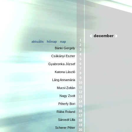
december
1
aktuális
hónap
nap
2
Bánki Gergely
3
4
Csákányi Eszter
5
6
Gyabronka József
7
Katona László
8
9
Láng Annamária
10
11
Mucsi Zoltán
12
Nagy Zsolt
13
14
Péterfy Bori
15
16
Rába Roland
17
Sárosdi Lilla
18
19
Scherer Péter
20