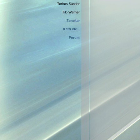
Terhes Sándor
Tilo Werner
Zenekar
Katti ide...
Fórum