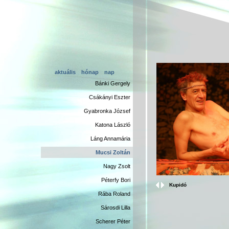
aktuális
hónap
nap
Bánki Gergely
Csákányi Eszter
Gyabronka József
Katona László
Láng Annamária
Mucsi Zoltán
Nagy Zsolt
Péterfy Bori
Kupidó
Rába Roland
Sárosdi Lilla
Scherer Péter