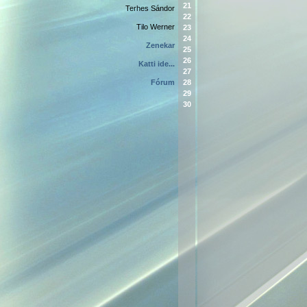
21
Terhes Sándor
22
Tilo Werner
23
24
Zenekar
25
26
Katti ide...
27
Fórum
28
29
30