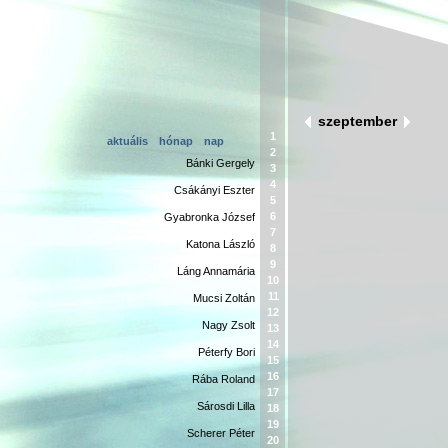
szeptember
1
aktuális
hónap
nap
2
Bánki Gergely
3
4
Csákányi Eszter
5
6
Gyabronka József
7
Katona László
8
9
Láng Annamária
10
11
Mucsi Zoltán
12
Nagy Zsolt
13
14
Péterfy Bori
15
16
Rába Roland
17
Sárosdi Lilla
18
19
Scherer Péter
20